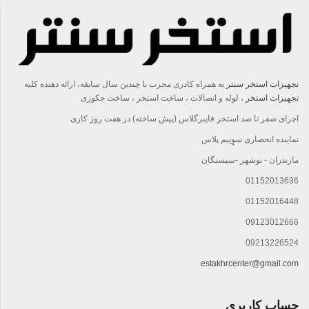
تجهیزات استخر سنتر
به همراه کادری مجرب با چندين سال سابقه، ارائه دهنده کليه
تجهيزات استخر
، لوله و اتصالات ، ساخت استخر ، ساخت جکوزی
اجرای صفر تا صد استخر فایبرگلاس (پیش ساخته) در هفت روز کاری
نماینده انحصاری سوِِییم پلاس
مازندران - نوشهر -سیسنگان
01152013636
01152016448
09123012666
09213226524
estakhrcenter@gmail.com
حساب کاربری