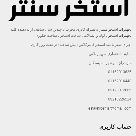
تجهیزات استخر سنتر
به همراه کادری مجرب با چندين سال سابقه، ارائه دهنده کليه
تجهيزات استخر
، لوله و اتصالات ، ساخت استخر ، ساخت جکوزی
اجرای صفر تا صد استخر فایبرگلاس (پیش ساخته) در هفت روز کاری
نماینده انحصاری سوِِییم پلاس
مازندران - نوشهر -سیسنگان
01152013636
01152016448
09123012666
09213226524
estakhrcenter@gmail.com
حساب کاربری