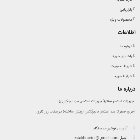
بازاریابی
محصولات ویژه
اطلاعات
درباره ما
راهنمای خرید
شریط عضویت
شرایط خرید
درباره ما
تجهیزات استخر سنتر(تجهیزات استخر, سونا, جکوزی)
اجرای صفر تا صد استخر فایبرگلاس (پیش ساخته) در هفت روز کاری
آدرس : نوشهر-سیسنگان
ایمیل:
estakhrceter@gmail.com