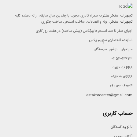
تجهیزات استخر سنتر
به همراه کادری مجرب با چندين سال سابقه، ارائه دهنده کليه
تجهيزات استخر
، لوله و اتصالات ، ساخت استخر ، ساخت جکوزی
اجرای صفر تا صد استخر فایبرگلاس (پیش ساخته) در هفت روز کاری
نماینده انحصاری سوِِییم پلاس
مازندران - نوشهر -سیسنگان
01152013636
01152016448
09123012666
09213226524
estakhrcenter@gmail.com
حساب کاربری
تولید کنندگان
کارت هدیه