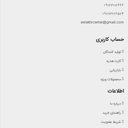
09123012666
09213226524
estakhrcenter@gmail.com
حساب کاربری
تولید کنندگان
کارت هدیه
بازاریابی
محصولات ویژه
اطلاعات
درباره ما
راهنمای خرید
شریط عضویت