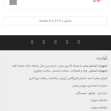
نمایش 1 تا 7 از 7 (1 صفحه)
تجهیزات استخر سنتر
به همراه کادری مجرب با چندين سال سابقه، ارائه دهنده کليه
تجهيزات استخر
، لوله و اتصالات ، ساخت استخر ، ساخت جکوزی
اجرای صفر تا صد استخر فایبرگلاس (پیش ساخته) در هفت روز کاری
نماینده انحصاری سوِِییم پلاس
مازندران - نوشهر -سیسنگان
01152013636
01152016448