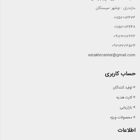
مازندران - نوشهر -سیسنگان
01152013636
01152016448
09123012666
09213226524
estakhrcenter@gmail.com
حساب کاربری
تولید کنندگان
کارت هدیه
بازاریابی
محصولات ویژه
اطلاعات