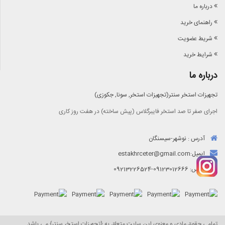
درباره ما
راهنمای خرید
شریط عضویت
شرایط خرید
درباره ما
تجهیزات استخر سنتر(تجهیزات استخر, سونا, جکوزی)
اجرای صفر تا صد استخر فایبرگلاس (پیش ساخته) در هفت روز کاری
آدرس : نوشهر-سیسنگان
ایمیل:
estakhrceter@gmail.com
تماس: 09123012666-09213226524
تمامی حقوق مادی و معنوی این سایت متعلق به {تجهیزات استخر سنتر} می باشد