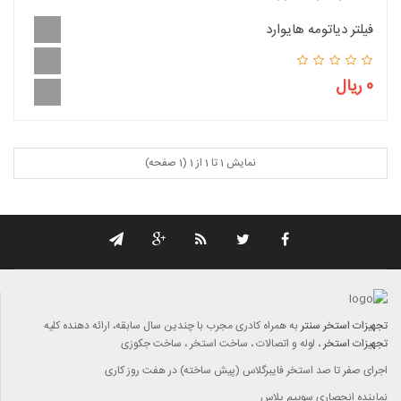
فیلتر دیاتومه هایوارد
0 ریال
نمایش 1 تا 1 از 1 (1 صفحه)
تجهیزات استخر سنتر
به همراه کادری مجرب با چندين سال سابقه، ارائه دهنده کليه
تجهيزات استخر
، لوله و اتصالات ، ساخت استخر ، ساخت جکوزی
اجرای صفر تا صد استخر فایبرگلاس (پیش ساخته) در هفت روز کاری
نماینده انحصاری سوِِییم پلاس